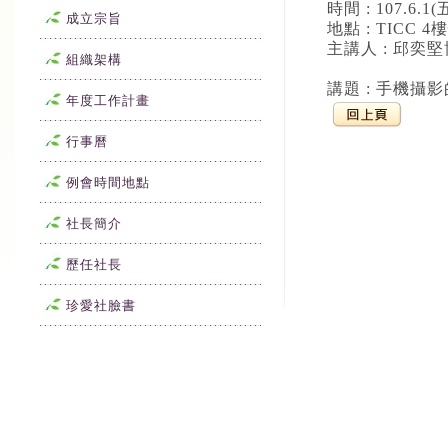
時間 : 107.6.1(
成立宗旨
地點 : TICC 
主講人 : 邱奕
組織架構
講題 : 手機攝
年度工作計畫
行事曆
例會時間地點
社長簡介
歷任社長
珍愛社臉書